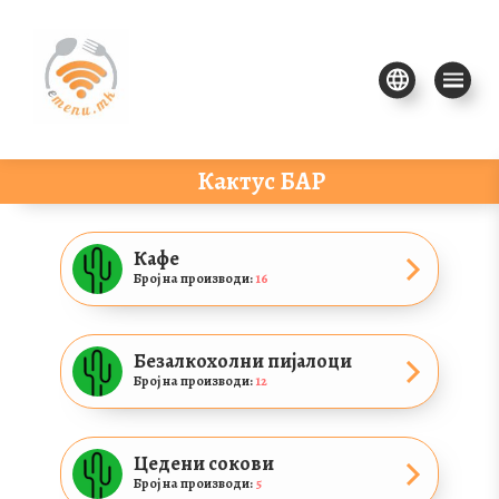
Кактус БАР
Кафе
Број на производи:
16
Безалкохолни пијалоци
Број на производи:
12
Цедени сокови
Број на производи:
5