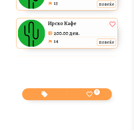
13
повеќе
Ирско Кафе
200.00 ден.
14
повеќе
Мача
160.00 ден.
32
повеќе
0
0
Мача Вкус
180.00 ден.
33
повеќе